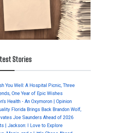
test Stories
sh You Well: A Hospital Picnic, Three
iends, One Year of Epic Wishes
n's Health - An Oxymoron | Opinion
uality Florida Brings Back Brandon Wolf,
evates Joe Saunders Ahead of 2026
ts | Jackson: I Love to Explore