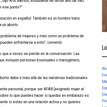
, dijo Kris Barrios, estudiante de tercer año de FAU.
e ese punto?”
alización en español. También es un hombre trans
 un aborto.
un problema de mujeres y más como un problema de
 pueden enfrentarse a esto”, comentó.
La
o que a veces se pierde en la conversación. Las
que incluyen personas bisexuales o transgénero,
Wi
Fr
borto debe ir más allá de las narrativas tradicionales.
Me
Eq
ente personal, porque ser AFAB [asignado mujer al
El
ión sobre lo que puedes hacer si quedas en embarazo es
Pe
mente si estás en una relación activa y no quieres