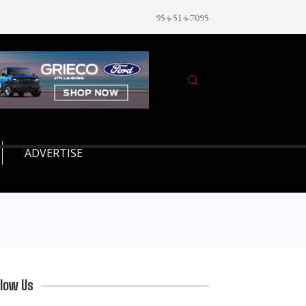
954-514-7095
ADVERTISE
llow Us