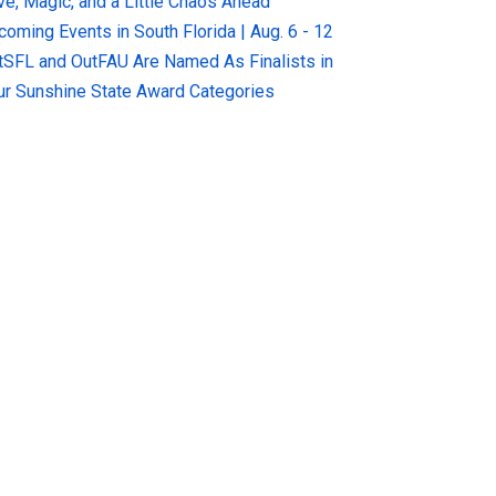
ve, Magic, and a Little Chaos Ahead
coming Events in South Florida | Aug. 6 - 12
tSFL and OutFAU Are Named As Finalists in
ur Sunshine State Award Categories