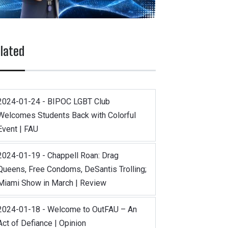
lated
2024-01-24 - BIPOC LGBT Club
Welcomes Students Back with Colorful
Event | FAU
2024-01-19 - Chappell Roan: Drag
Queens, Free Condoms, DeSantis Trolling;
Miami Show in March | Review
2024-01-18 - Welcome to OutFAU – An
Act of Defiance | Opinion